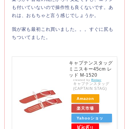
も付いていないので操作性も良くないです。あ
れは、おもちゃと言う感じでしょうか。
我が家も最初これ買いました。。。すぐに尻も
ちついてました。
キャプテンスタッグ
ミニスキー45cm レ
ッド M-1520
created by
Rinker
キャプテンスタッグ
(CAPTAIN STAG)
Amazon
楽天市場
Yahooショッ
ピング
メルカリ