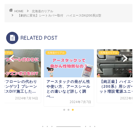
HOME
北海道のリアル
【劇的に変化】シートカバー取付 ハイエースDX(200系)1型
RELATED POST
道のリアル
北海道のリアル
北海道のリアル
スナフローレの代わり
アースタックの発がん性
【純正級】ハイエー
【サンゲツ】プレーン
や使い方、アースシール
（200系）用シガー
ボスDIY施工した...
との違いなど詳しく調
ット増設電源ユニッ
べ...
2024年7月14日
2022年8月
2024年7月7日